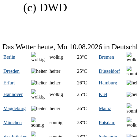
(c) DWD
Das Wetter heute, Mo 10.08.2026 in Deutsch
Berlin
wolkig
23
°C
Bremen
Dresden
heiter
25
°C
Düsseldorf
Erfurt
heiter
26
°C
Hamburg
Hannover
wolkig
25
°C
Kiel
Magdeburg
heiter
26
°C
Mainz
München
sonnig
28
°C
Potsdam
Saarbrücken
sonnig
28
°C
Schwerin