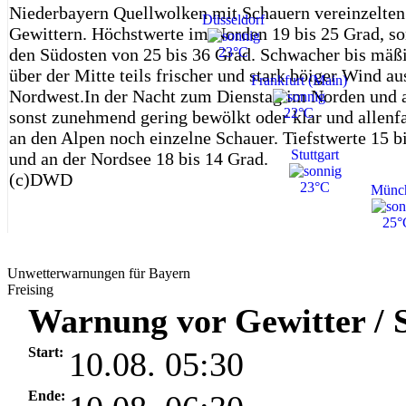
Niederbayern Quellwolken mit Schauern vereinzelten 
Düsseldorf
Gewittern. Höchstwerte im Norden 19 bis 25 Grad, s
den Südosten von 25 bis 36 Grad. Schwacher bis mäßi
23°C
über der Mitte teils frischer und stark böiger Wind au
Frankfurt (Main)
Nordwest.In der Nacht zum Dienstag im Norden und 
22°C
sonst zunehmend gering bewölkt oder klar und allenfa
an den Alpen noch einzelne Schauer. Tiefstwerte 15 b
Stuttgart
und an der Nordsee 18 bis 14 Grad.
(c)DWD
23°C
Münc
25°
Unwetterwarnungen für Bayern
Freising
Warnung vor Gewitter / S
Start:
10.08. 05:30
Ende: